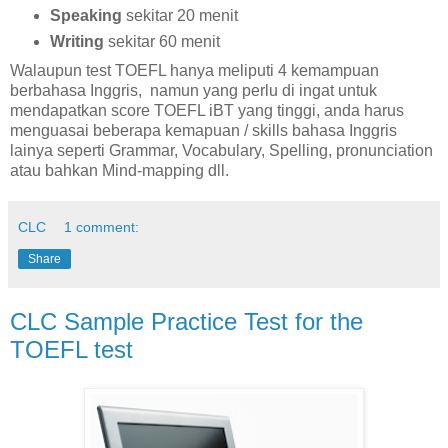
Speaking
sekitar 20 menit
Writing
sekitar 60 menit
Walaupun test TOEFL hanya meliputi 4 kemampuan
berbahasa Inggris, namun yang perlu di ingat untuk
mendapatkan score TOEFL iBT yang tinggi, anda harus
menguasai beberapa kemapuan / skills bahasa Inggris
lainya seperti Grammar, Vocabulary, Spelling, pronunciation
atau bahkan Mind-mapping dll.
CLC
1 comment:
Share
CLC Sample Practice Test for the
TOEFL test