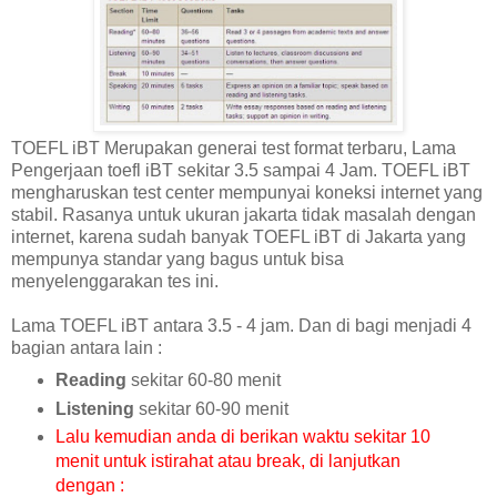
TOEFL iBT Merupakan generai test format terbaru, Lama
Pengerjaan toefl iBT sekitar 3.5 sampai 4 Jam. TOEFL iBT
mengharuskan test center mempunyai koneksi internet yang
stabil. Rasanya untuk ukuran jakarta tidak masalah dengan
internet, karena sudah banyak TOEFL iBT di Jakarta yang
mempunya standar yang bagus untuk bisa
menyelenggarakan tes ini.
Lama TOEFL iBT antara 3.5 - 4 jam. Dan di bagi menjadi 4
bagian antara lain :
Reading
sekitar 60-80 menit
Listening
sekitar 60-90 menit
Lalu kemudian anda di berikan waktu sekitar 10
menit untuk istirahat atau break, di lanjutkan
dengan :