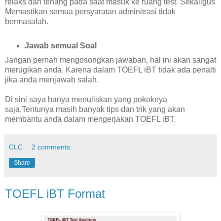
relaks dan tenang pada saat masuk ke ruang test. Sekaligus
Memastikan semua persyaratan adminitrasi tidak
bermasalah.
Jawab semual Soal
Jangan pernah mengosongkan jawaban, hal ini akan sangat
merugikan anda. Karena dalam TOEFL iBT tidak ada penalti
jika anda menjawab salah.
Di sini saya hanya menuliskan yang pokoknya
saja,Tentunya masih banyak tips dan trik yang akan
membantu anda dalam mengerjakan TOEFL iBT.
CLC
2 comments:
Share
TOEFL iBT Format